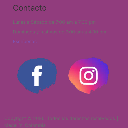
Contacto
Lunes a Sábado de 7:00 am a 7:30 pm
Domingos y festivos de 7:00 am a 4:00 pm
Escríbenos
Copyright © 2026. Todos los derechos reservados │
Medellín, Colombia