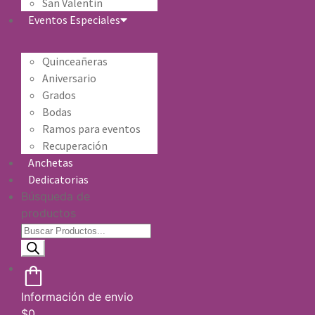
San Valentín
Eventos Especiales
Quinceañeras
Aniversario
Grados
Bodas
Ramos para eventos
Recuperación
Anchetas
Dedicatorias
Búsqueda de
productos
Información de envio
$
0