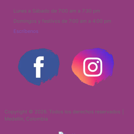
Lunes a Sábado de 7:00 am a 7:30 pm
Domingos y festivos de 7:00 am a 4:00 pm
Escríbenos
Copyright © 2026. Todos los derechos reservados │
Medellín, Colombia