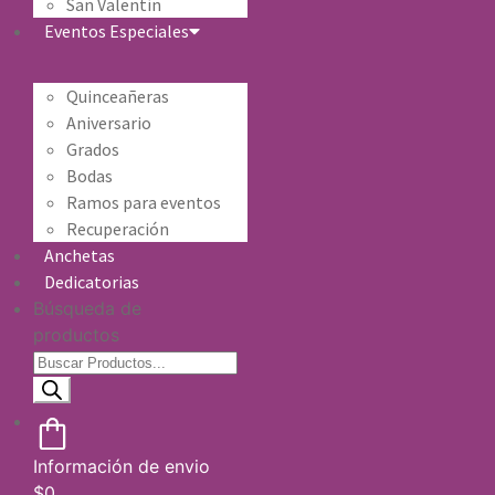
San Valentín
Eventos Especiales
Quinceañeras
Aniversario
Grados
Bodas
Ramos para eventos
Recuperación
Anchetas
Dedicatorias
Búsqueda de
productos
Información de envio
$
0