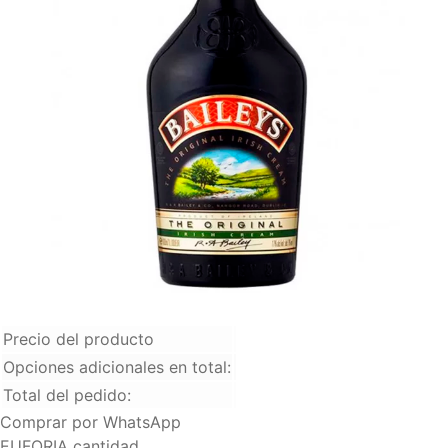
120.000
Media de Ron 375 ml
+
$
50.000
Precio del producto
Opciones adicionales en total:
Total del pedido:
Comprar por WhatsApp
EUFORIA cantidad