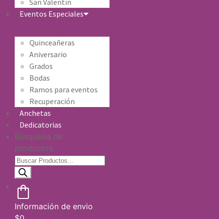
San Valentín
Eventos Especiales
Quinceañeras
Aniversario
Grados
Bodas
Ramos para eventos
Recuperación
Anchetas
Dedicatorias
Búsqueda de
productos
Información de envio
$
0