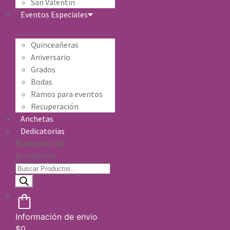
San Valentín
Eventos Especiales
Quinceañeras
Aniversario
Grados
Bodas
Ramos para eventos
Recuperación
Anchetas
Dedicatorias
Búsqueda de
productos
Información de envio
$
0