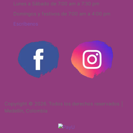
Lunes a Sábado de 7:00 am a 7:30 pm
Domingos y festivos de 7:00 am a 4:00 pm
Escríbenos
Copyright © 2026. Todos los derechos reservados │
Medellín, Colombia