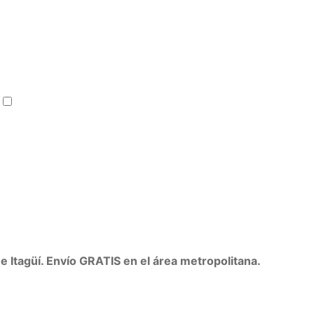
Velón (copy)
+
$
25.000
e Itagüí. Envío GRATIS en el área metropolitana.