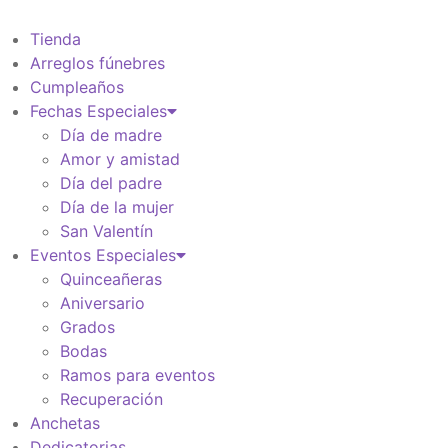
Información de envio
$
0
Tienda
Arreglos fúnebres
Cumpleaños
Fechas Especiales
Día de madre
Amor y amistad
Día del padre
Día de la mujer
San Valentín
Eventos Especiales
Quinceañeras
Aniversario
Grados
Bodas
Ramos para eventos
Recuperación
Anchetas
Dedicatorias