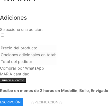
Adiciones
Seleccione una adición:
Cristo
+
$
27.000
Precio del producto
Opciones adicionales en total:
Total del pedido:
Comprar por WhatsApp
MARÍA cantidad
Añadir al carrito
Recibe en menos de 2 horas en Medellín, Bello, Envigado 
ESCRIPCIÓN
ESPECIFICACIONES