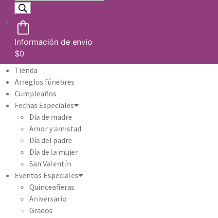
Información de envio
$
0
Tienda
Arreglos fúnebres
Cumpleaños
Fechas Especiales
Día de madre
Amor y amistad
Día del padre
Día de la mujer
San Valentín
Eventos Especiales
Quinceañeras
Aniversario
Grados