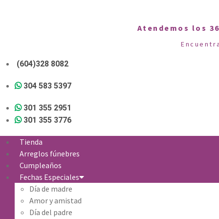
Atendemos los 36
Encuentr
(604)328 8082
304 583 5397
301 355 2951
301 355 3776
Tienda
Arreglos fúnebres
Cumpleaños
Fechas Especiales
Día de madre
Amor y amistad
Día del padre