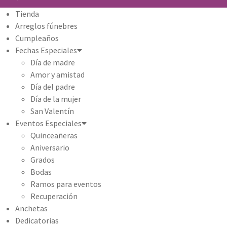
Tienda
Arreglos fúnebres
Cumpleaños
Fechas Especiales
Día de madre
Amor y amistad
Día del padre
Día de la mujer
San Valentín
Eventos Especiales
Quinceañeras
Aniversario
Grados
Bodas
Ramos para eventos
Recuperación
Anchetas
Dedicatorias