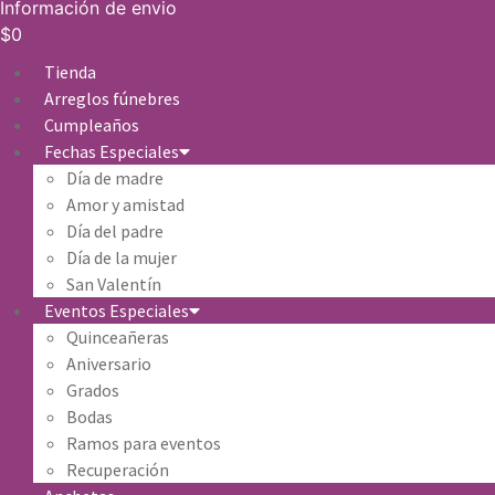
Información de envio
$
0
Tienda
Arreglos fúnebres
Cumpleaños
Fechas Especiales
Día de madre
Amor y amistad
Día del padre
Día de la mujer
San Valentín
Eventos Especiales
Quinceañeras
Aniversario
Grados
Bodas
Ramos para eventos
Recuperación