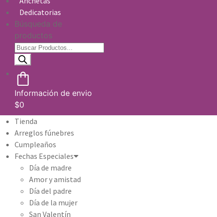
Anchetas
Dedicatorias
Búsqueda de
productos
Información de envio
$
0
Tienda
Arreglos fúnebres
Cumpleaños
Fechas Especiales
Día de madre
Amor y amistad
Día del padre
Día de la mujer
San Valentín