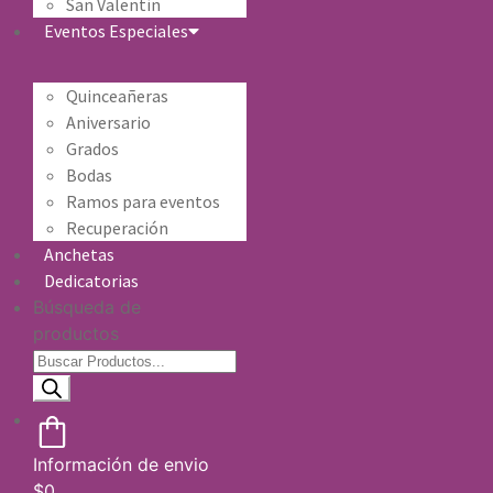
San Valentín
Eventos Especiales
Quinceañeras
Aniversario
Grados
Bodas
Ramos para eventos
Recuperación
Anchetas
Dedicatorias
Búsqueda de
productos
Información de envio
$
0