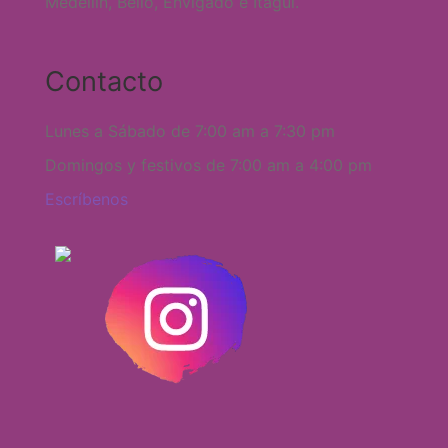
Medellín, Bello, Envigado e Itagüí.
Contacto
Lunes a Sábado de 7:00 am a 7:30 pm
Domingos y festivos de 7:00 am a 4:00 pm
Escríbenos