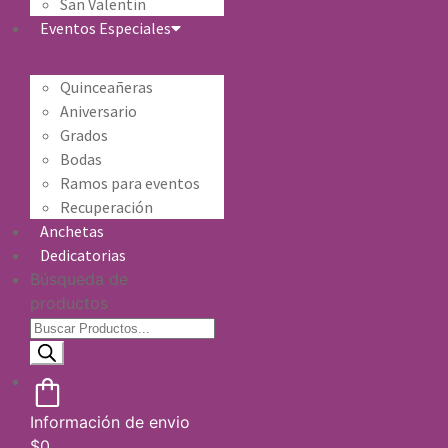
San Valentín
Eventos Especiales
Quinceañeras
Aniversario
Grados
Bodas
Ramos para eventos
Recuperación
Anchetas
Dedicatorias
Búsqueda de
productos
Información de envio
$
0