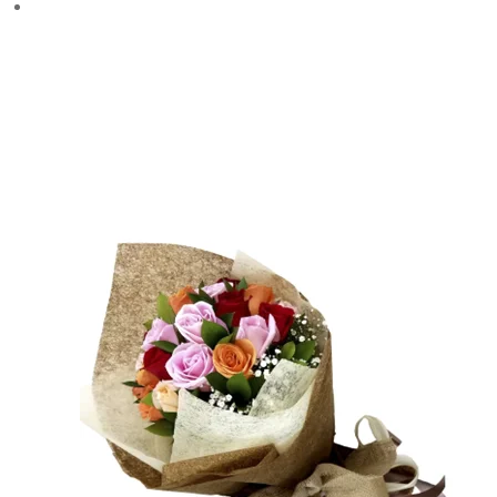
Información de envio
$
0