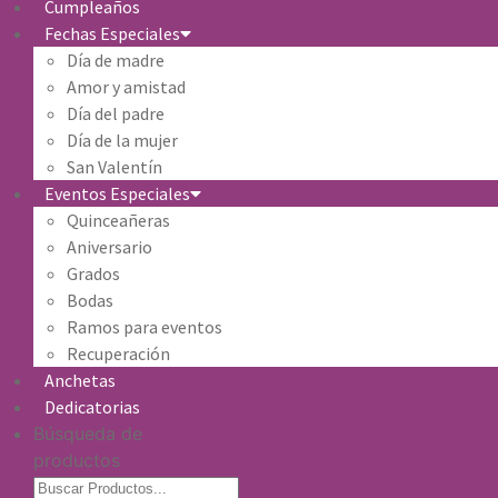
Cumpleaños
Fechas Especiales
Día de madre
Amor y amistad
Día del padre
Día de la mujer
San Valentín
Eventos Especiales
Quinceañeras
Aniversario
Grados
Bodas
Ramos para eventos
Recuperación
Anchetas
Dedicatorias
Búsqueda de
productos