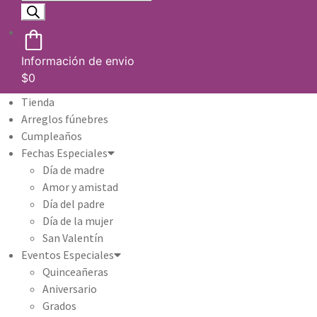
Información de envio
$
0
Tienda
Arreglos fúnebres
Cumpleaños
Fechas Especiales
Día de madre
Amor y amistad
Día del padre
Día de la mujer
San Valentín
Eventos Especiales
Quinceañeras
Aniversario
Grados