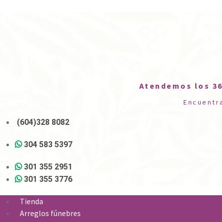
Atendemos los 36
Encuentr
(604)328 8082
304 583 5397
301 355 2951
301 355 3776
Tienda
Arreglos fúnebres