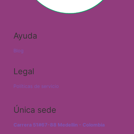
Ayuda
Blog
Legal
Políticas de servicio
Única sede
Carrera 51#67-88 Medellin - Colombia