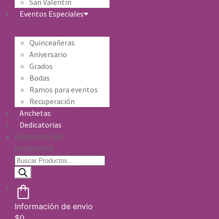
San Valentín
Eventos Especiales
Quinceañeras
Aniversario
Grados
Bodas
Ramos para eventos
Recuperación
Anchetas
Dedicatorias
Búsqueda de
productos
Información de envio
$
0