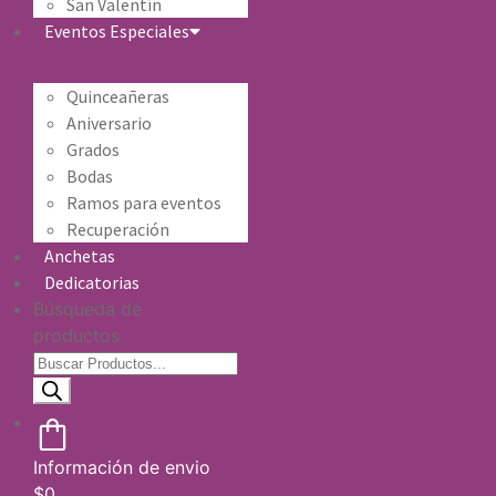
San Valentín
Eventos Especiales
Quinceañeras
Aniversario
Grados
Bodas
Ramos para eventos
Recuperación
Anchetas
Dedicatorias
Búsqueda de
productos
Información de envio
$
0