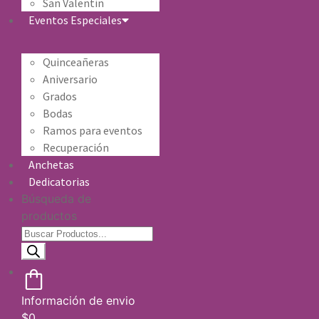
San Valentín
Eventos Especiales
Quinceañeras
Aniversario
Grados
Bodas
Ramos para eventos
Recuperación
Anchetas
Dedicatorias
Búsqueda de
productos
Información de envio
$
0