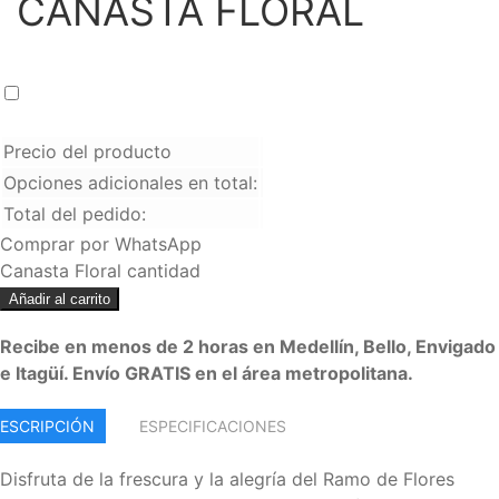
CANASTA FLORAL
Crema de Whisky BAILEYS 700 ml
+
$
120.000
Precio del producto
Opciones adicionales en total:
Total del pedido:
Comprar por WhatsApp
Canasta Floral cantidad
Añadir al carrito
Recibe en menos de 2 horas en Medellín, Bello, Envigado
e Itagüí. Envío GRATIS en el área metropolitana.
ESCRIPCIÓN
ESPECIFICACIONES
Disfruta de la frescura y la alegría del Ramo de Flores