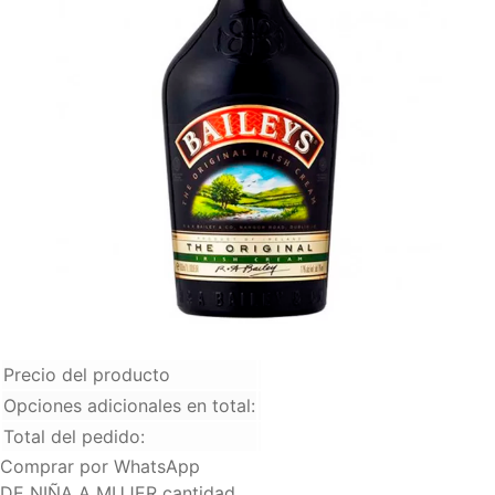
ml
+
$
120.000
Media de Ron 375 ml
+
$
50.00
Precio del producto
Opciones adicionales en total:
Total del pedido:
Comprar por WhatsApp
DE NIÑA A MUJER cantidad