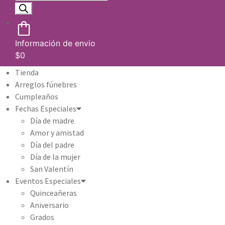
Información de envio
$
0
Tienda
Arreglos fúnebres
Cumpleaños
Fechas Especiales
Día de madre
Amor y amistad
Día del padre
Día de la mujer
San Valentín
Eventos Especiales
Quinceañeras
Aniversario
Grados