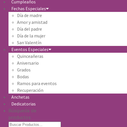
Cumpleaños
Fechas Especiales
Día de madre
Amor y amistad
Día del padre
Día de la mujer
San Valentín
Eventos Especiales
Quinceañeras
Aniversario
Grados
Bodas
Ramos para eventos
Recuperación
Anchetas
Dedicatorias
Búsqueda de
productos