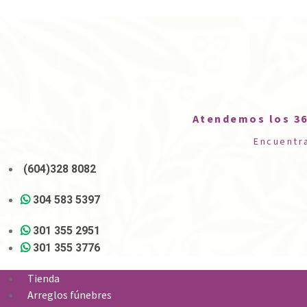
Atendemos los 36
Encuentr
(604)328 8082
304 583 5397
301 355 2951
301 355 3776
Tienda
Arreglos fúnebres