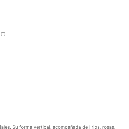
Botella de Ron 750 ml
+
$
90.000
les. Su forma vertical, acompañada de lirios, rosas,