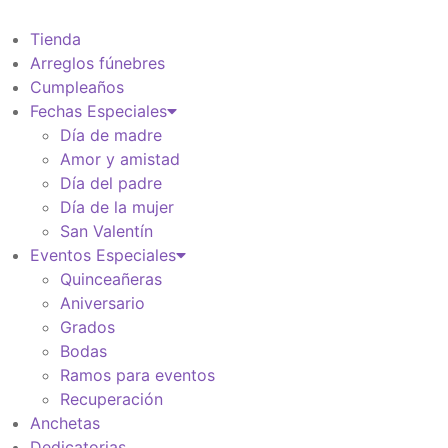
Información de envio
$
0
Tienda
Arreglos fúnebres
Cumpleaños
Fechas Especiales
Día de madre
Amor y amistad
Día del padre
Día de la mujer
San Valentín
Eventos Especiales
Quinceañeras
Aniversario
Grados
Bodas
Ramos para eventos
Recuperación
Anchetas
Dedicatorias