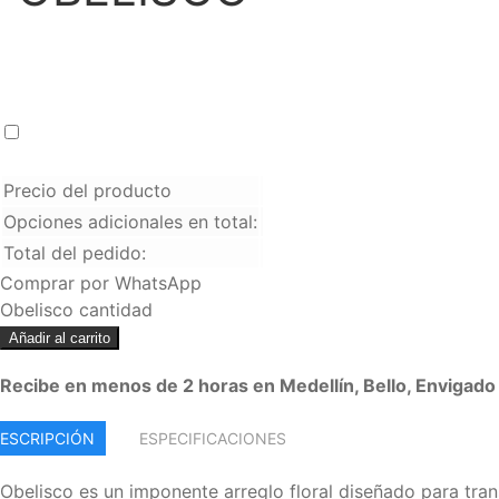
Crema de Whisky BAILEYS 700 ml
+
$
120.000
Precio del producto
Opciones adicionales en total:
Total del pedido:
Comprar por WhatsApp
Obelisco cantidad
Añadir al carrito
Recibe en menos de 2 horas en Medellín, Bello, Envigado 
ESCRIPCIÓN
ESPECIFICACIONES
Obelisco es un imponente arreglo floral diseñado para tra