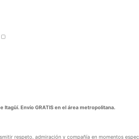
Media de Ron 375 ml
+
$
50.000
e Itagüí. Envío GRATIS en el área metropolitana.
nsmitir respeto, admiración y compañía en momentos especia