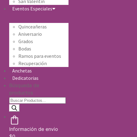
San Valentín
Eventos Especiales
Quinceañeras
Aniversario
Grados
Bodas
Ramos para eventos
Recuperación
Anchetas
Dedicatorias
Búsqueda de
productos
Información de envio
$
0