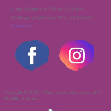
Lunes a Sábado de 7:00 am a 7:30 pm
Domingos y festivos de 7:00 am a 4:00 pm
Escríbenos
Copyright © 2026. Todos los derechos reservados │
Medellín, Colombia