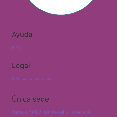
Ayuda
Blog
Legal
Políticas de servicio
Única sede
Carrera 51#67-88 Medellin - Colombia