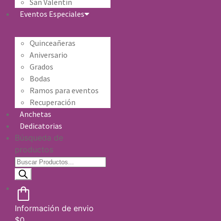
San Valentín
Eventos Especiales
Quinceañeras
Aniversario
Grados
Bodas
Ramos para eventos
Recuperación
Anchetas
Dedicatorias
Búsqueda de
productos
Información de envio
$
0