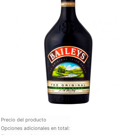
Media de Ron 375 ml
+
$
50.000
Precio del producto
Opciones adicionales en total: